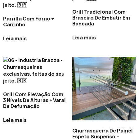
Grill Tradicional Com
Braseiro De Embutir Em
Parrilla Com Forno +
Bancada
Carrinho
Leia mais
Leia mais
Grill Com Elevação Com
3 Níveis De Alturas + Varal
De Defumação
Leia mais
Churrasqueira De Painél
Espeto Suspenso –